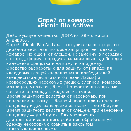
Спрей от комаров
«Picnic Bio Active»
Действующее вещество: ДЭТА (от 26%), масло
Андиробы.
Спрей «Picnic Bio Active» – это уникальное средство
двойного действия, которое защищает не только от
комаров, но еще и от клещей. Незаменим в поездках
за город; формула продукта максимально удобна для
нанесения средства и на кожу, и на одежду.
Средство разработано для защиты от нападения
иксодовых клещей (переносчиков возбудителей
клещевого энцефалита и болезни Лайма) и
кровососущих насекомых (мошек, слепней, комаров,
мокрецов, москитов, блох). Наносится на открытые
части тела, одежду и изделия из ткани.
Время защитного действия от насекомых, при
нанесении на кожу — более 4 часов, при нанесении
на одежду и другие изделия из ткани — до 30 суток.
Время защитного действия от клещей, при нанесении
на одежду — до 5 суток. Для увеличения
длительности защитного действия обработанную
одежду необходимо хранить в закрытом
полиэтиленовом пакете .